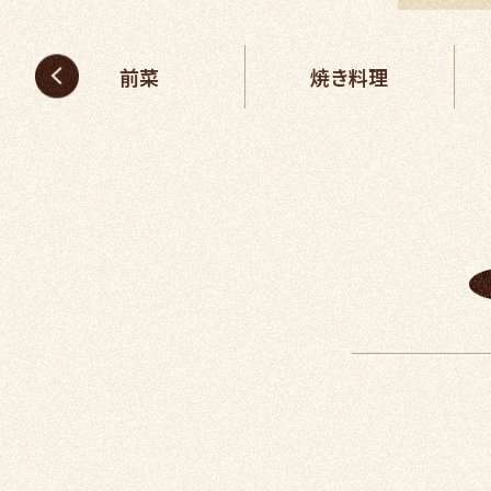
前菜
焼き料理