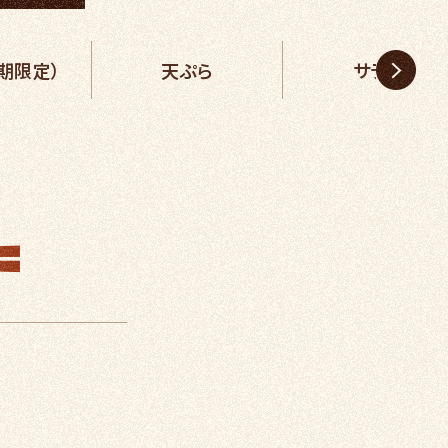
期限定）
天ぷら
サラダ