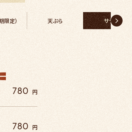
期限定）
天ぷら
サラダ
780
円
780
円