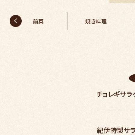
前菜
焼き料理
チョレギサラ
紀伊特製サ