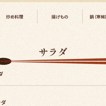
炒め料理
揚げもの
鍋（寒候
サラダ
ダ
ラダ