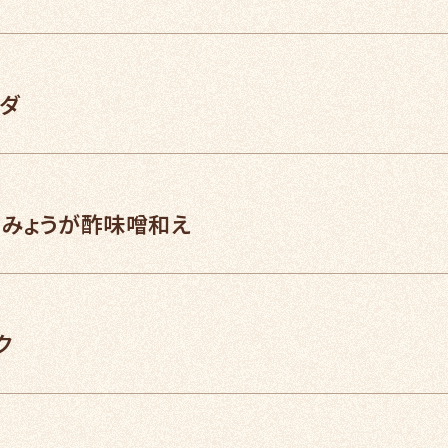
ダ
 みょうが酢味噌和え
ク